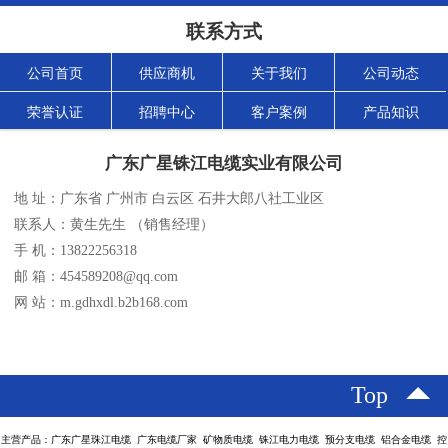
联系方式
公司首页
供应商机
关于我们
公司动态
荣誉认证
招聘中心
客户案例
产品知识
广东广星铢江电缆实业有限公司
地 址：广东省 广州市 白云区 石井大郎八社工业区
联系人：黄生先生 （销售经理）
手 机：13822256318
邮 箱：454589208@qq.com
网 站：m.gdhxdl.b2b168.com
Top
主营产品：广东广星珠江电缆 广东电缆厂家 矿物质电缆 铢江电力电缆 预分支电缆 铝合金电缆 控