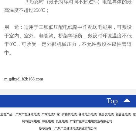
3.短路时（最长持续时间不超过5s）电缆导体的最
高温度不超过250℃；
用 途：适用于工频低压配电线路中作配送电能用，可敷设
于室内、室外、电缆沟、桥架等场所，敷设时环境温度不低
于0℃，可承受一定外部机械压力，不允许敷设在磁性管道
中。
m.gdhxdl.b2b168.com
Top
主营产品：广东广星珠江电缆 广东电缆厂家 矿物质电缆 铢江电力电缆 预分支电缆 铝合金电缆 控
制与信号电缆 中压电缆 低压电缆 广东广星珠江电缆实业有限公司
版权所有：广东广星铢江电缆实业有限公司