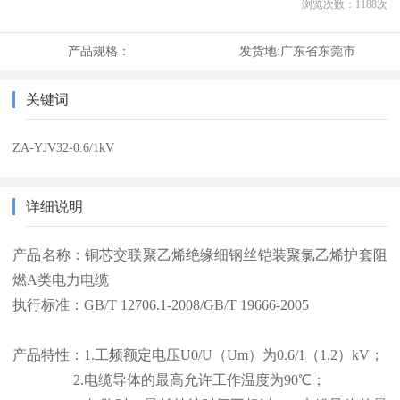
浏览次数：
1188
次
产品规格：
发货地:
广东省东莞市
关键词
ZA-YJV32-0.6/1kV
详细说明
产品名称：铜芯交联聚乙烯绝缘细钢丝铠装聚氯乙烯护套阻
燃A类电力电缆
执行标准：GB/T 12706.1-2008/GB/T 19666-2005
产品特性：1.工频额定电压U0/U（Um）为0.6/1（1.2）kV；
2.电缆导体的最高允许工作温度为90℃；