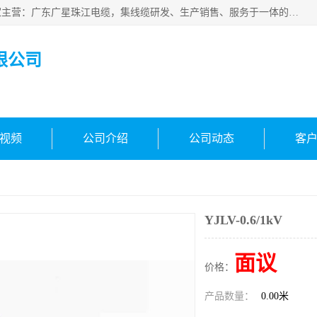
广东广星珠江电缆实业有限公司是一家广东广星珠江电缆厂家主营：广东广星珠江电缆，集线缆研发、生产销售、服务于一体的生产企业。公司自创立以来，确立了“广星珠江电缆，您的一站式采购”的战略发展口号，明确了将广星珠江打造成“线缆产品种类覆盖较广较全、质量较优、服务较好的大型综合性*化生产企业”的发展目标。
限公司
视频
公司介绍
公司动态
客
YJLV-0.6/1kV
面议
价格：
产品数量：
0.00米