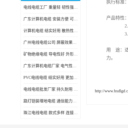
执行标准：GB
电线电缆工厂 重量轻 韧性强 体积小 连接简单
产品特性：1
广东计算机电缆 安装方便 可随意弯曲折叠
2.电缆
计算机电缆 结实好用 散热性良好
3.短路
广州电线电缆公司 屏蔽效果良好 拆卸安装方便
用 途：
矿物绝缘电缆 导电性好 外形美观大方
力。
广东计算机电缆厂家 电气性能稳定 外形美观大方
PVC电线电缆 结实好用 更加省时省力
电线电缆批发厂家 持久耐用 铜芯含量高
http://www.hxdlgd.
路灯铠装埋地电缆 通信能力强 受外界干扰小
珠江电线电缆 款式多样 连接可靠安全