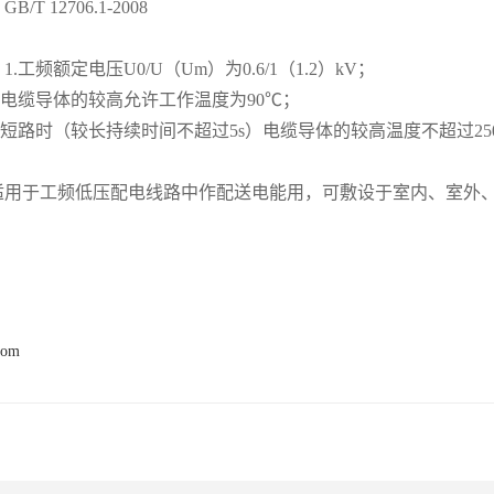
/T 12706.1-2008
.工频额定电压U0/U（Um）为0.6/1（1.2）kV；
导体的较高允许工作温度为90℃；
时（较长持续时间不超过5s）电缆导体的较高温度不超过25
适用于工频低压配电线路中作配送电能用，可敷设于室内、室外
com