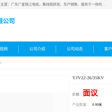
广东广星珠江电缆实业有限公司是一家广东广星珠江电缆厂家主营：广东广星珠江电缆，集线缆研发、生产销售、服务于一体的生产企业。公司自创立以来，确立了“广星珠江电缆，您的一站式采购”的战略发展口号，明确了将广星珠江打造成“线缆产品种类覆盖较广较全、质量较优、服务较好的大型综合性*化生产企业”的发展目标。
限公司
视频
公司介绍
公司动态
客
V
YJV22-26/35KV
面议
价格：
产品数量：
0.00米