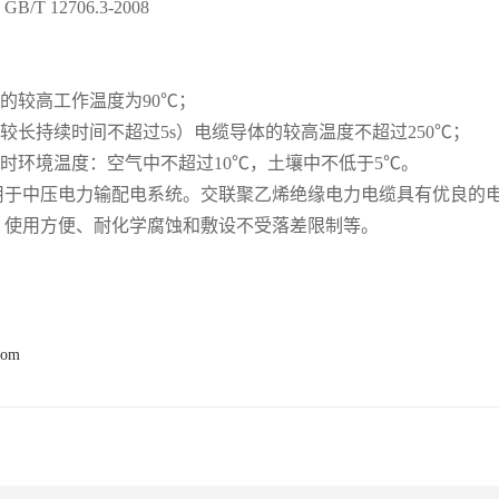
/T 12706.3-2008
：
体的较高工作温度为90℃；
（较长持续时间不超过5s）电缆导体的较高温度不超过250℃；
设时环境温度：空气中不超过10℃，土壤中不低于5℃。
用于中压电力输配电系统。交联聚乙烯绝缘电力电缆具有优良的
、使用方便、耐化学腐蚀和敷设不受落差限制等。
com