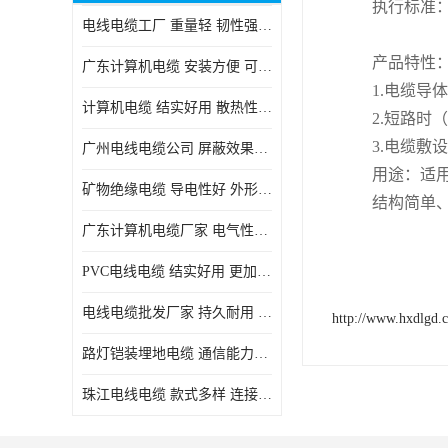
执行标准：GB
电线电缆工厂 重量轻 韧性强 体积小 连接简单
产品特性
广东计算机电缆 安装方便 可随意弯曲折叠
1.电缆导
计算机电缆 结实好用 散热性良好
2.短路时
3.电缆敷
广州电线电缆公司 屏蔽效果良好 拆卸安装方便
用途：适
矿物绝缘电缆 导电性好 外形美观大方
结构简单
广东计算机电缆厂家 电气性能稳定 外形美观大方
PVC电线电缆 结实好用 更加省时省力
电线电缆批发厂家 持久耐用 铜芯含量高
http://www.hxdlgd.
路灯铠装埋地电缆 通信能力强 受外界干扰小
珠江电线电缆 款式多样 连接可靠安全