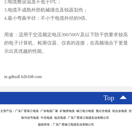
2.电缆敷设温度不低于0℃；
3.电缆不成熟外部机械撞击及锐器划伤；
4.最小弯曲半径：不小于电缆外径的9倍。
用途：适用于交流额定电压300/500V及以下防干扰要求较高
的电子计算机、检测仪器、仪表的连接，在高频场合下更显
示出其优越的性能。
m.gdhxdl.b2b168.com
Top
主营产品：广东广星珠江电缆 广东电缆厂家 矿物质电缆 铢江电力电缆 预分支电缆 铝合金电缆 控
制与信号电缆 中压电缆 低压电缆 广东广星珠江电缆实业有限公司
版权所有：广东广星铢江电缆实业有限公司