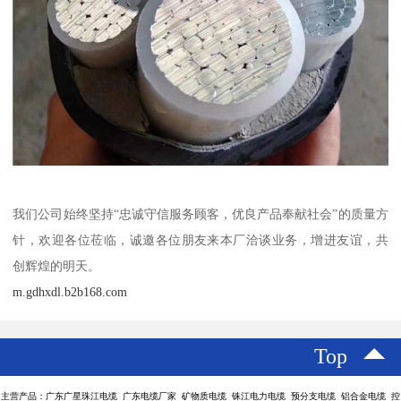
我们公司始终坚持“忠诚守信服务顾客，优良产品奉献社会”的质量方
针，欢迎各位莅临，诚邀各位朋友来本厂洽谈业务，增进友谊，共
创辉煌的明天。
m.gdhxdl.b2b168.com
Top
主营产品：广东广星珠江电缆 广东电缆厂家 矿物质电缆 铢江电力电缆 预分支电缆 铝合金电缆 控