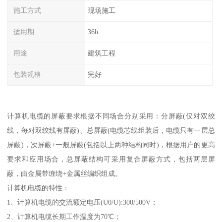
施工方式
现场施工
适用期
36h
用途
建筑工程
包装规格
完好
计算机电缆的屏蔽要求根据不同场合分别采用：分屏蔽(仅对双绞
线，每对双绞线有屏蔽)、总屏蔽(电缆芯线组装后，电缆只有一层总
屏蔽)，次屏蔽+一般屏蔽(包括以上两种结构同时)，根据用户的更高
要求和应用场合，总屏蔽结构可采用复合屏蔽方式，包括两层屏
蔽，由金属带缠绕+金属丝编织组成。
计算机电缆的特性：
1、计算机电缆的交流额定电压(U0/U):300/500V；
2、计算机电缆长期工作温度为70℃；