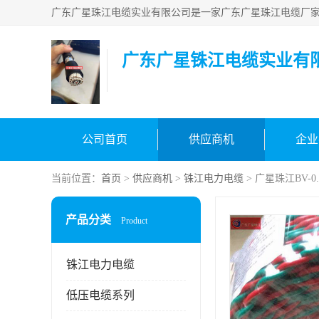
广东广星铢江电缆实业有
公司首页
供应商机
企业
当前位置：
首页
>
供应商机
>
铢江电力电缆
> 广星珠江BV-
产品分类
Product
铢江电力电缆
低压电缆系列