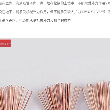
设在室内，沟道及管子内，也可埋在松散的土壤中，不能承受外力作用YJV2
设在地下，能承受机械外力作用，但不能承受较大拉力YJV32YJLV32
于高落差区，电缆能承受机械外力和相当的拉力。