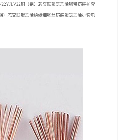
2YJLV22铜（铝）芯交联聚氯乙烯钢带铠装护套
铜（铝）芯交联聚乙烯绝缘细钢丝铠装聚氯乙烯护套电