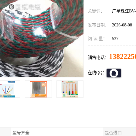
关键词：
广星珠江BV
发布日期：
2026-08-08
阅 读 量：
537
1382225
销售电话：
在线QQ：
型号齐全
是否进口