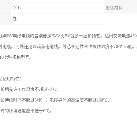
CCC
绝缘材料
卷
线与BV电缆电线的差别便是BVV比BV就多一层护线套。适用交流电流45
电缆。另外还用以暗装电缆线。线芯长期性容许操作温度不超过 65度。其允差横截
6、10七种规格型号。
产品使用特性：
体长期允许工作温度不超过70℃；
（长持续时间不超过5秒），电缆导体的高温度不超过160℃；
缆时的环境温度应不低于0℃。