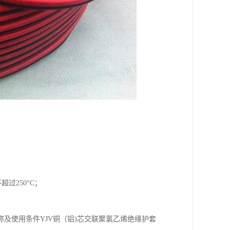
过250°C；
及使用条件YJV铜（铝)芯交联聚氯乙烯绝缘护套