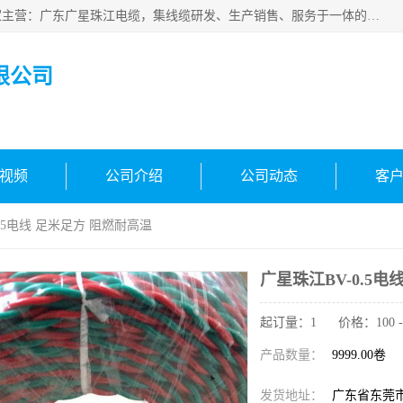
广东广星珠江电缆实业有限公司是一家广东广星珠江电缆厂家主营：广东广星珠江电缆，集线缆研发、生产销售、服务于一体的生产企业。公司自创立以来，确立了“广星珠江电缆，您的一站式采购”的战略发展口号，明确了将广星珠江打造成“线缆产品种类覆盖较广较全、质量较优、服务较好的大型综合性*化生产企业”的发展目标。
限公司
视频
公司介绍
公司动态
客
0.5电线 足米足方 阻燃耐高温
广星珠江BV-0.5
起订量：1 价格：100 - 
产品数量：
9999.00卷
发货地址：
广东省东莞