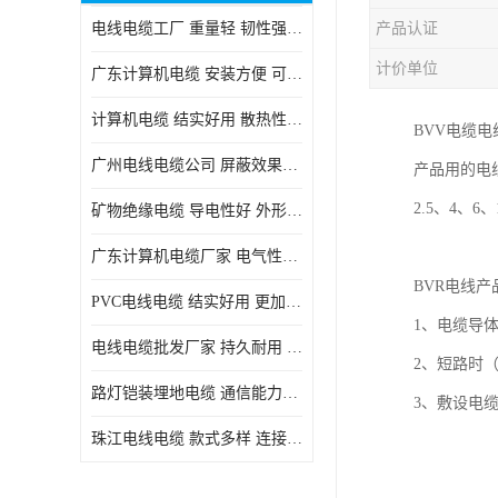
电线电缆工厂 重量轻 韧性强 体积小 连接简单
产品认证
计价单位
广东计算机电缆 安装方便 可随意弯曲折叠
计算机电缆 结实好用 散热性良好
BVV电缆电
广州电线电缆公司 屏蔽效果良好 拆卸安装方便
产品用的电线
2.5、4、
矿物绝缘电缆 导电性好 外形美观大方
广东计算机电缆厂家 电气性能稳定 外形美观大方
BVR电线
PVC电线电缆 结实好用 更加省时省力
1、电缆导
电线电缆批发厂家 持久耐用 铜芯含量高
2、短路时
路灯铠装埋地电缆 通信能力强 受外界干扰小
3、敷设电
珠江电线电缆 款式多样 连接可靠安全