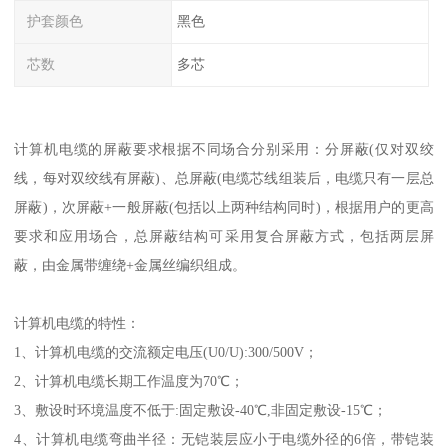
护套颜色
黑色
芯数
多芯
计算机电缆的屏蔽要求根据不同场合分别采用：分屏蔽(仅对双绞
线，每对双绞线有屏蔽)、总屏蔽(电缆芯线组装后，电缆只有一层总
屏蔽)，次屏蔽+一般屏蔽(包括以上两种结构同时)，根据用户的更高
要求和应用场合，总屏蔽结构可采用复合屏蔽方式，包括两层屏
蔽，由金属带缠绕+金属丝编织组成。
计算机电缆的特性：
1、计算机电缆的交流额定电压(U0/U):300/500V；
2、计算机电缆长期工作温度为70℃；
3、敷设时环境温度不低于:固定敷设-40℃,非固定敷设-15℃；
4、计算机电缆弯曲半径：无铠装层应小于电缆外径的6倍，带铠装