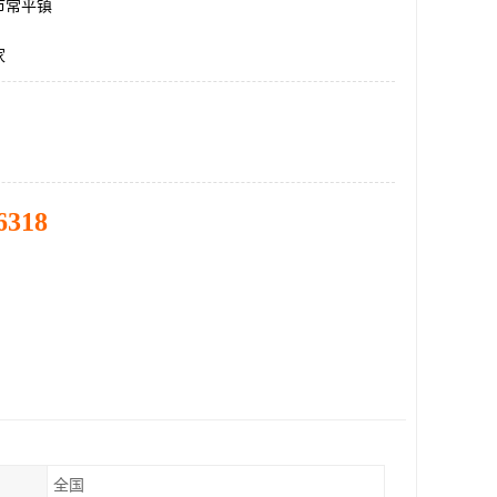
市常平镇
家
6318
全国