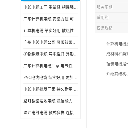
电线电缆工厂 重量轻 韧性强 体积小 连接简单
服务周期
适用期
广东计算机电缆 安装方便 可随意弯曲折叠
包装规格
计算机电缆 结实好用 散热性良好
广州电线电缆公司 屏蔽效果良好 拆卸安装方便
计算机电缆
成材料种类
矿物绝缘电缆 导电性好 外形美观大方
铠装电缆是
广东计算机电缆厂家 电气性能稳定 外形美观大方
介绍其结构
PVC电线电缆 结实好用 更加省时省力
电线电缆批发厂家 持久耐用 铜芯含量高
路灯铠装埋地电缆 通信能力强 受外界干扰小
珠江电线电缆 款式多样 连接可靠安全