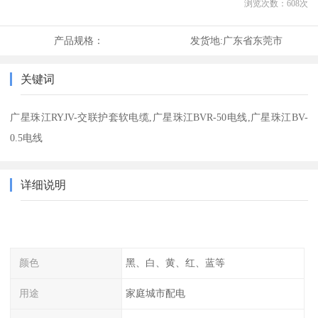
浏览次数：
608
次
产品规格：
发货地:
广东省东莞市
关键词
广星珠江RYJV-交联护套软电缆,广星珠江BVR-50电线,广星珠江BV-
0.5电线
详细说明
颜色
黑、白、黄、红、蓝等
用途
家庭城市配电