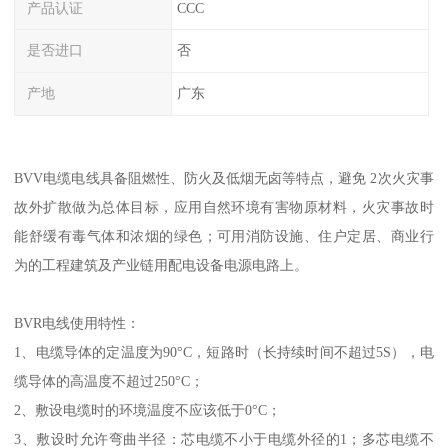
产品认证
CCC
是否进口
否
产地
广东
BVV电缆电线具备阻燃性、防火及低烟无卤等特点，避免 2次火灾事
故外扩散做为总体目标，应用自然环境有害物原材料，火灾事故时
能舒缓有毒气体和浓烟的绿色；可用消防设施、住户定居、商业行
为的工程建筑及产业链用配电设备电源电路上。
BVR电线使用特性：
1、电缆导体的定温度为90°C，短路时（长持续时间不超过5S），电
缆导体的高温度不超过250°C；
2、敷设电缆时的环境温度不应该低于0°C；
3、敷设时允许弯曲半径：芯电缆不小于电缆外径的1；多芯电缆不