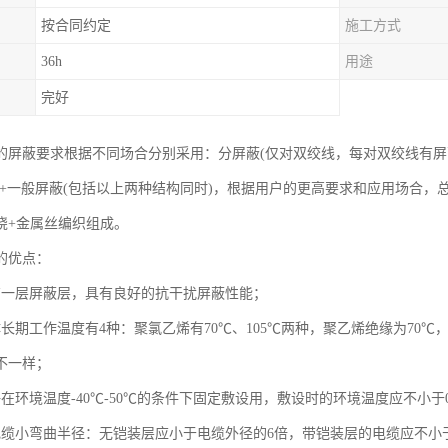
按合同约定
施工方式
36h
用途
完好
的屏蔽要求根据不同场合分别采用：分屏蔽(仅对双绞线，每对双绞线有屏
蔽+一般屏蔽(包括以上两种结构同时)，根据用户的更高要求和应用场合
绕+金属丝编织组成。
的优点：
有一层屏蔽层，具有良好的抗干扰屏蔽性能；
体长期工作温度有4种：聚氯乙烯有70℃、105℃两种，聚乙烯绝缘为70
不一样；
在环境温度-40℃-50℃的条件下固定敷设用，敷设时的环境温度应不小于
电缆小弯曲半径：无铠装层应小于电缆外径的6倍，带铠装层的电缆应不小