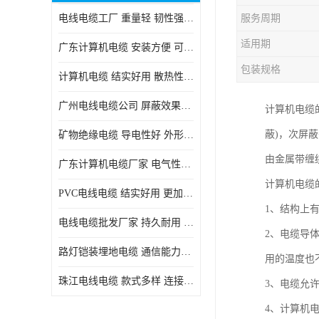
电线电缆工厂 重量轻 韧性强 体积小 连接简单
服务周期
适用期
广东计算机电缆 安装方便 可随意弯曲折叠
包装规格
计算机电缆 结实好用 散热性良好
广州电线电缆公司 屏蔽效果良好 拆卸安装方便
计算机电缆
蔽)，次屏
矿物绝缘电缆 导电性好 外形美观大方
由金属带缠
广东计算机电缆厂家 电气性能稳定 外形美观大方
计算机电缆
PVC电线电缆 结实好用 更加省时省力
1、结构上
电线电缆批发厂家 持久耐用 铜芯含量高
2、电缆导
路灯铠装埋地电缆 通信能力强 受外界干扰小
用的温度也
珠江电线电缆 款式多样 连接可靠安全
3、电缆允许
4、计算机