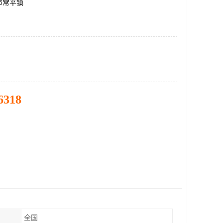
市常平镇
6318
全国