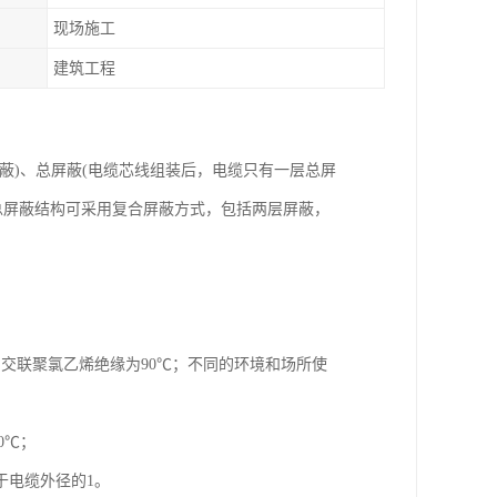
现场施工
建筑工程
蔽)、总屏蔽(电缆芯线组装后，电缆只有一层总屏
，总屏蔽结构可采用复合屏蔽方式，包括两层屏蔽，
℃，交联聚氯乙烯绝缘为90℃；不同的环境和场所使
0℃；
于电缆外径的1。