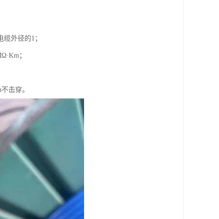
电缆外径的1；
Ω·Km；
n不击穿。