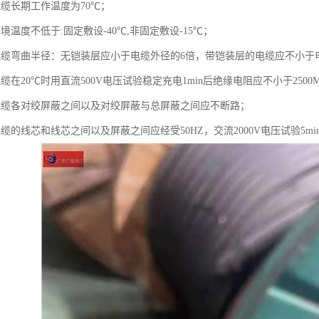
电缆长期工作温度为70℃；
境温度不低于:固定敷设-40℃,非固定敷设-15℃；
电缆弯曲半径：无铠装层应小于电缆外径的6倍，带铠装层的电缆应不小于
缆在20℃时用直流500V电压试验稳定充电1min后绝缘电阻应不小于2500M
电缆各对绞屏蔽之间以及对绞屏蔽与总屏蔽之间应不断路；
缆的线芯和线芯之间以及屏蔽之间应经受50HZ，交流2000V电压试验5mi