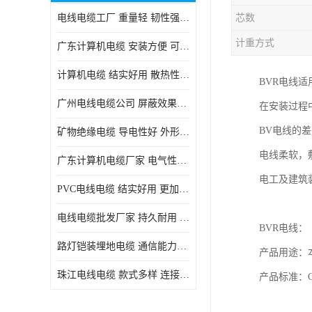
电线电缆工厂 重量轻 韧性强 体积小 连接简单
芯数
计重方式
广东计算机电缆 安装方便 可随意弯曲折叠
计算机电缆 结实好用 散热性良好
BVR电线
广州电线电缆公司 屏蔽效果良好 拆卸安装方便
在安装过程
BV电线的
矿物绝缘电缆 导电性好 外形美观大方
电线柔软，
广东计算机电缆厂家 电气性能稳定 外形美观大方
电工及建筑
PVC电线电缆 结实好用 更加省时省力
电线电缆批发厂家 持久耐用 铜芯含量高
BVR电线：
路灯铠装埋地电缆 通信能力强 受外界干扰小
产品用途：本
珠江电线电缆 款式多样 连接可靠安全
产品标准：G