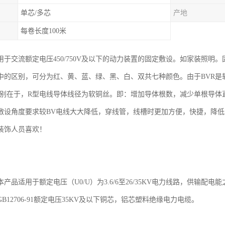
单芯/多芯
产地
每卷长度100米
适用于交流额定电压450/750V及以下的动力装置的固定敷设。如家装照
中的区别，可分为红、黄、蓝、绿、黑、白、双共七种颜色。由于BVR是
差别在于，R型电线导体线径为软铜丝。即：增加导体根数，减少单根导体直
敷设角度要求较BV电线大大降低，穿线管，线槽时更加方便，快捷，降
装饰人员喜欢！
产品适用于额定电压（U0/U）为3.6/6至26/35KV电力线路，供输配电
B12706-91额定电压35KV及以下铜芯，铝芯塑料绝缘电力电缆。