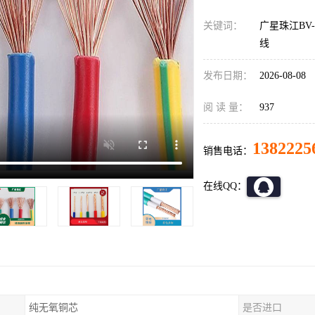
关键词：
广星珠江BV-
线
发布日期：
2026-08-08
阅 读 量：
937
1382225
销售电话：
在线QQ：
纯无氧铜芯
是否进口