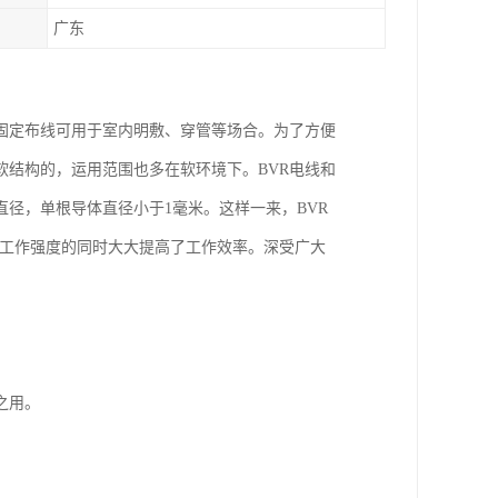
广东
明。固定布线可用于室内明敷、穿管等场合。为了方便
软结构的，运用范围也多在软环境下。BVR电线和
径，单根导体直径小于1毫米。这样一来，BVR
低工作强度的同时大大提高了工作效率。深受广大
能之用。