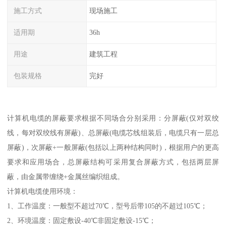
施工方式
现场施工
适用期
36h
用途
建筑工程
包装规格
完好
计算机电缆的屏蔽要求根据不同场合分别采用：分屏蔽(仅对双绞
线，每对双绞线有屏蔽)、总屏蔽(电缆芯线组装后，电缆只有一层总
屏蔽)，次屏蔽+一般屏蔽(包括以上两种结构同时)，根据用户的更高
要求和应用场合，总屏蔽结构可采用复合屏蔽方式，包括两层屏
蔽，由金属带缠绕+金属丝编织组成。
计算机电缆使用环境：
1、工作温度：一般型不超过70℃，型号后带105的不超过105℃；
2、环境温度：固定敷设-40℃非固定敷设-15℃；