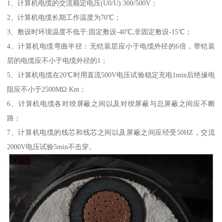
1、计算机电缆的交流额定电压(U0/U):300/500V；
2、计算机电缆长期工作温度为70℃；
3、敷设时环境温度不低于:固定敷设-40℃,非固定敷设-15℃；
4、计算机电缆弯曲半径：无铠装层应小于电缆外径的6倍，带铠装
层的电缆应不小于电缆外径的1；
5、计算机电缆在20℃时用直流500V电压试验稳定充电1min后绝缘电
阻应不小于2500MΩ·Km；
6、计算机电缆各对绞屏蔽之间以及对绞屏蔽与总屏蔽之间应不断
路；
7、计算机电缆的线芯和线芯之间以及屏蔽之间应经受50HZ，交流
2000V电压试验5min不击穿。