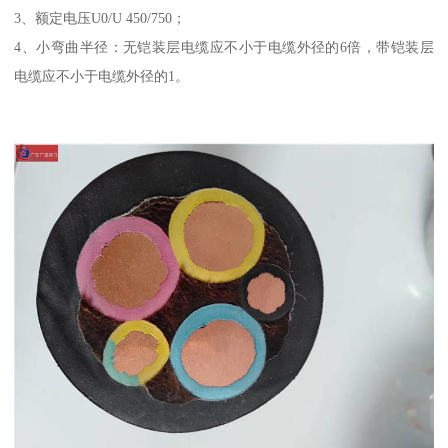
3、额定电压U0/U 450/750；
4、小弯曲半径：无铠装层电缆应不小于电缆外径的6倍，带铠装层
电缆应不小于电缆外径的1。