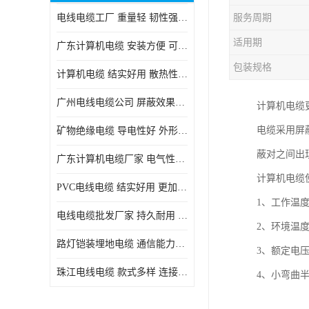
电线电缆工厂 重量轻 韧性强 体积小 连接简单
服务周期
适用期
广东计算机电缆 安装方便 可随意弯曲折叠
包装规格
计算机电缆 结实好用 散热性良好
广州电线电缆公司 屏蔽效果良好 拆卸安装方便
计算机电缆
电缆采用屏
矿物绝缘电缆 导电性好 外形美观大方
蔽对之间出
广东计算机电缆厂家 电气性能稳定 外形美观大方
计算机电缆
PVC电线电缆 结实好用 更加省时省力
1、工作温度
电线电缆批发厂家 持久耐用 铜芯含量高
2、环境温度
路灯铠装埋地电缆 通信能力强 受外界干扰小
3、额定电压U0
珠江电线电缆 款式多样 连接可靠安全
4、小弯曲