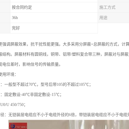
按合同约定
施工方式
36h
用途
完好
更强调屏蔽效果，抗干扰性能更强。大多采用分屏蔽+总屏蔽的方式，计
蔽结构。屏蔽材料有圆铜线，铜带、铝带/塑料复合带三种，屏蔽对与屏
现电位差时，影响信号的传输质量。
使用环境：
：一般型不超过70℃，型号后带105的不超过105℃；
：固定敷设-40℃非固定敷设-15℃；
/U 450/750；
半径：无铠装层电缆应不小于电缆外径的6倍，带铠装层电缆应不小于电缆