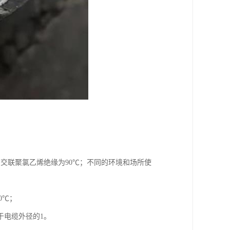
℃，交联聚氯乙烯绝缘为90℃；不同的环境和场所使
0℃；
于电缆外径的1。