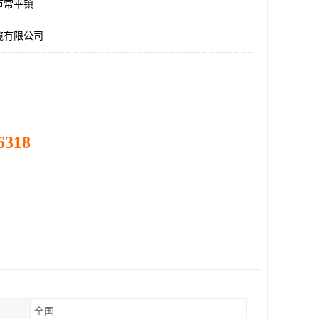
市常平镇
缆有限公司
6318
全国