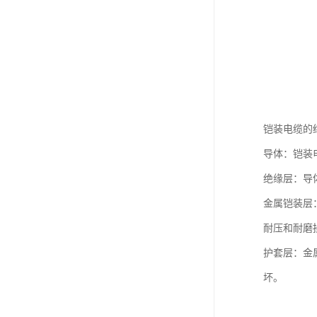
铠装电缆的
导体：铠装
绝缘层：导
金属铠装层
耐压和耐磨
护套层：金
坏。