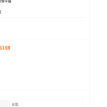
市常平镇
缆
6318
全国