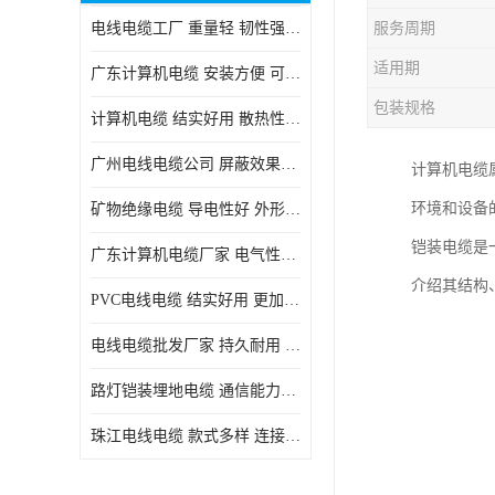
电线电缆工厂 重量轻 韧性强 体积小 连接简单
服务周期
适用期
广东计算机电缆 安装方便 可随意弯曲折叠
包装规格
计算机电缆 结实好用 散热性良好
广州电线电缆公司 屏蔽效果良好 拆卸安装方便
计算机电缆
环境和设备
矿物绝缘电缆 导电性好 外形美观大方
铠装电缆是
广东计算机电缆厂家 电气性能稳定 外形美观大方
介绍其结构
PVC电线电缆 结实好用 更加省时省力
电线电缆批发厂家 持久耐用 铜芯含量高
路灯铠装埋地电缆 通信能力强 受外界干扰小
珠江电线电缆 款式多样 连接可靠安全