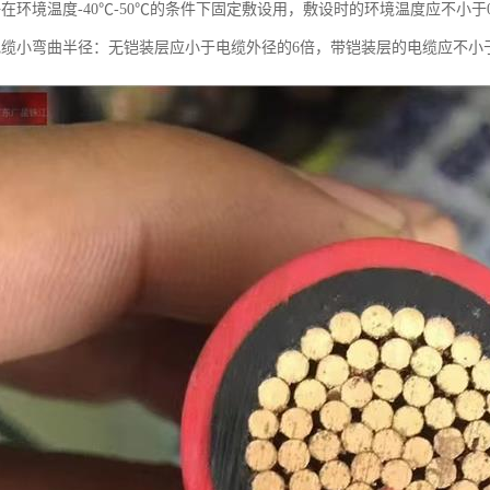
在环境温度-40℃-50℃的条件下固定敷设用，敷设时的环境温度应不小于
电缆小弯曲半径：无铠装层应小于电缆外径的6倍，带铠装层的电缆应不小