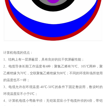
计算机电缆的优点：
1、结构上有一层屏蔽层，具有良好的抗干扰屏蔽性能；
2、电缆导体长期工作温度有4种：聚氯乙烯有70℃、105℃两种，聚
乙烯绝缘为70℃，交联聚氯乙烯绝缘为90℃；不同的环境和场所使用
的温度也不一样；
3、电缆允许在环境温度-40℃-50℃的条件下固定敷设用，敷设时的
环境温度应不小于0℃；
4、计算机电缆小弯曲半径：无铠装层应小于电缆外径的6倍，带铠