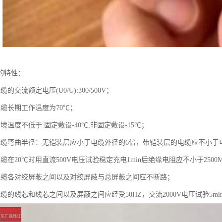
的特性：
的交流额定电压(U0/U):300/500V；
电缆长期工作温度为70℃；
境温度不低于:固定敷设-40℃,非固定敷设-15℃；
电缆弯曲半径：无铠装层应小于电缆外径的6倍，带铠装层的电缆应不小于
缆在20℃时用直流500V电压试验稳定充电1min后绝缘电阻应不小于2500M
电缆各对绞屏蔽之间以及对绞屏蔽与总屏蔽之间应不断路；
缆的线芯和线芯之间以及屏蔽之间应经受50HZ，交流2000V电压试验5mi