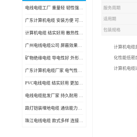
电线电缆工厂 重量轻 韧性强 体积小 连接简单
服务周期
适用期
广东计算机电缆 安装方便 可随意弯曲折叠
包装规格
计算机电缆 结实好用 散热性良好
广州电线电缆公司 屏蔽效果良好 拆卸安装方便
计算机电缆
化性能低密
矿物绝缘电缆 导电性好 外形美观大方
计算机电缆
广东计算机电缆厂家 电气性能稳定 外形美观大方
PVC电线电缆 结实好用 更加省时省力
电线电缆批发厂家 持久耐用 铜芯含量高
路灯铠装埋地电缆 通信能力强 受外界干扰小
珠江电线电缆 款式多样 连接可靠安全