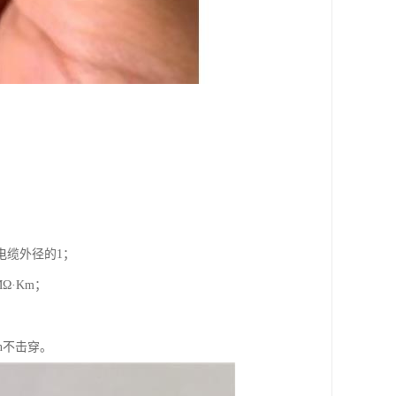
电缆外径的1；
Ω·Km；
n不击穿。