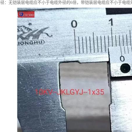
半径：无铠装层电缆应不小于电缆外径的6倍，带铠装层电缆应不小于电缆