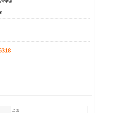
市常平镇
缆
6318
全国