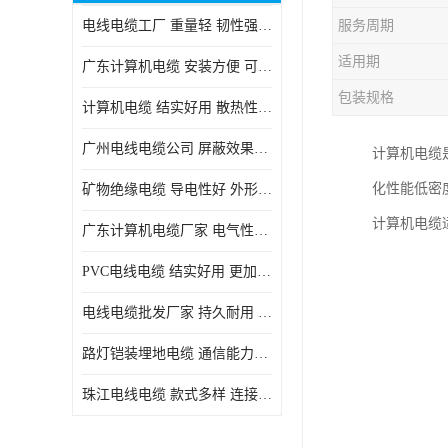
电线电缆工厂 重量轻 韧性强 体积小 连接简单
服务周期
适用期
广东计算机电缆 安装方便 可随意弯曲折叠
包装规格
计算机电缆 结实好用 散热性良好
广州电线电缆公司 屏蔽效果良好 拆卸安装方便
计算机电缆
化性能低密
矿物绝缘电缆 导电性好 外形美观大方
计算机电缆
广东计算机电缆厂家 电气性能稳定 外形美观大方
PVC电线电缆 结实好用 更加省时省力
电线电缆批发厂家 持久耐用 铜芯含量高
路灯铠装埋地电缆 通信能力强 受外界干扰小
珠江电线电缆 款式多样 连接可靠安全