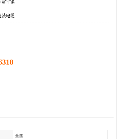
市常平镇
铠装电缆
6318
全国