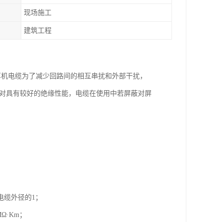
现场施工
建筑工程
算机电缆为了减少回路间的相互串扰和外部干扰，
蔽对具有较好的绝缘性能，电缆在使用中若屏蔽对屏
电缆外径的1；
Ω·Km；