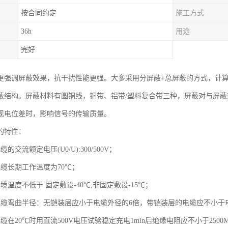
按合同约定
施工方式
36h
用途
完好
更强调屏蔽效果，抗干扰性能更强。大多采用分屏蔽+总屏蔽的方式，计
蔽结构。屏蔽材料有圆铜线，铜带、铝带/塑料复合带三种，屏蔽对与屏
现电位差时，影响信号的传输质量。
的特性：
的交流额定电压(U0/U):300/500V；
电缆长期工作温度为70℃；
境温度不低于:固定敷设-40℃,非固定敷设-15℃；
电缆弯曲半径：无铠装层应小于电缆外径的6倍，带铠装层的电缆应不小于
缆在20℃时用直流500V电压试验稳定充电1min后绝缘电阻应不小于2500M