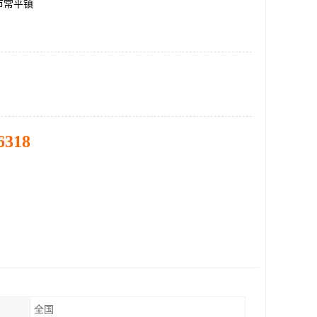
市常平镇
6318
全国