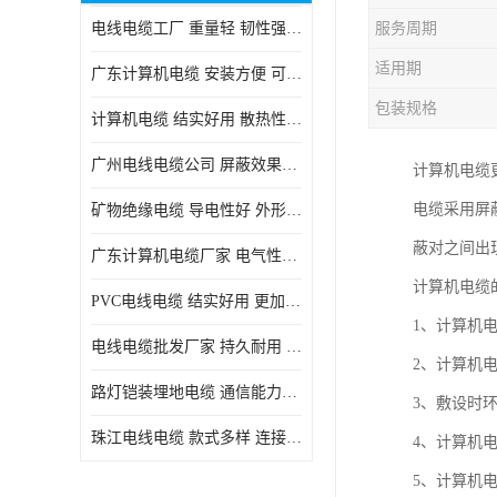
电线电缆工厂 重量轻 韧性强 体积小 连接简单
服务周期
适用期
广东计算机电缆 安装方便 可随意弯曲折叠
包装规格
计算机电缆 结实好用 散热性良好
广州电线电缆公司 屏蔽效果良好 拆卸安装方便
计算机电缆
电缆采用屏
矿物绝缘电缆 导电性好 外形美观大方
蔽对之间出
广东计算机电缆厂家 电气性能稳定 外形美观大方
计算机电缆
PVC电线电缆 结实好用 更加省时省力
1、计算机电缆
电线电缆批发厂家 持久耐用 铜芯含量高
2、计算机
路灯铠装埋地电缆 通信能力强 受外界干扰小
3、敷设时环
珠江电线电缆 款式多样 连接可靠安全
4、计算机
5、计算机电