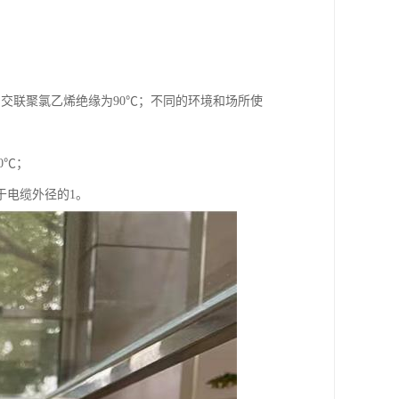
℃，交联聚氯乙烯绝缘为90℃；不同的环境和场所使
0℃；
于电缆外径的1。