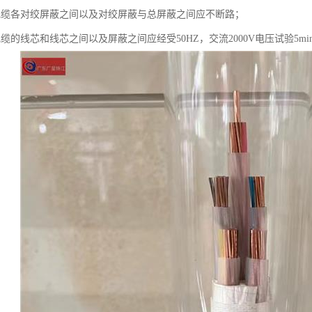
电缆各对绞屏蔽之间以及对绞屏蔽与总屏蔽之间应不断路；
缆的线芯和线芯之间以及屏蔽之间应经受50HZ，交流2000V电压试验5mi