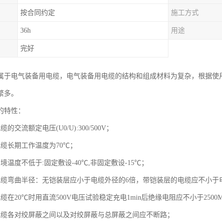
按合同约定
施工方式
36h
用途
完好
属于电气装备用电缆，电气装备用电缆的结构和组成材料为复杂，根据使
繁多。
的特性：
的交流额定电压(U0/U):300/500V；
电缆长期工作温度为70℃；
境温度不低于:固定敷设-40℃,非固定敷设-15℃；
电缆弯曲半径：无铠装层应小于电缆外径的6倍，带铠装层的电缆应不小于
缆在20℃时用直流500V电压试验稳定充电1min后绝缘电阻应不小于2500M
电缆各对绞屏蔽之间以及对绞屏蔽与总屏蔽之间应不断路；