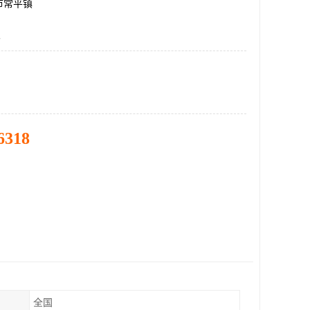
市常平镇
火
6318
全国