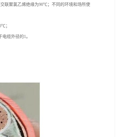
℃，交联聚氯乙烯绝缘为90℃；不同的环境和场所使
0℃；
于电缆外径的1。