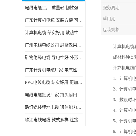
电线电缆工厂 重量轻 韧性强 体积小 连接简单
服务周期
适用期
广东计算机电缆 安装方便 可随意弯曲折叠
包装规格
计算机电缆 结实好用 散热性良好
广州电线电缆公司 屏蔽效果良好 拆卸安装方便
计算机电缆
成材料种类
矿物绝缘电缆 导电性好 外形美观大方
计算机电缆
广东计算机电缆厂家 电气性能稳定 外形美观大方
1、计算机电缆
PVC电线电缆 结实好用 更加省时省力
2、计算机
电线电缆批发厂家 持久耐用 铜芯含量高
3、敷设时环
路灯铠装埋地电缆 通信能力强 受外界干扰小
4、计算机
珠江电线电缆 款式多样 连接可靠安全
5、计算机电
6、计算机