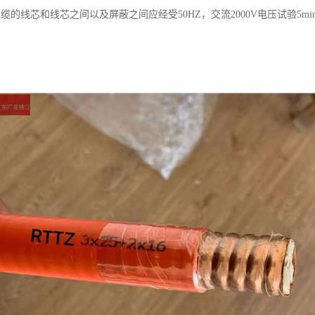
缆的线芯和线芯之间以及屏蔽之间应经受50HZ，交流2000V电压试验5mi