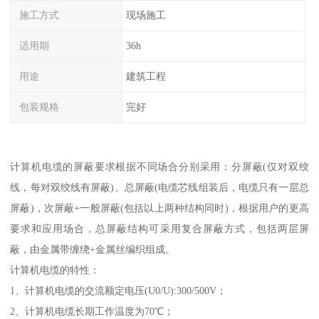
施工方式
现场施工
适用期
36h
用途
建筑工程
包装规格
完好
计算机电缆的屏蔽要求根据不同场合分别采用：分屏蔽(仅对双绞
线，每对双绞线有屏蔽)、总屏蔽(电缆芯线组装后，电缆只有一层总
屏蔽)，次屏蔽+一般屏蔽(包括以上两种结构同时)，根据用户的更高
要求和应用场合，总屏蔽结构可采用复合屏蔽方式，包括两层屏
蔽，由金属带缠绕+金属丝编织组成。
计算机电缆的特性：
1、计算机电缆的交流额定电压(U0/U):300/500V；
2、计算机电缆长期工作温度为70℃；