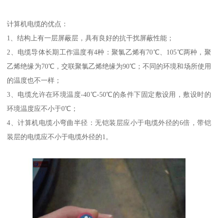
计算机电缆的优点：
1、结构上有一层屏蔽层，具有良好的抗干扰屏蔽性能；
2、电缆导体长期工作温度有4种：聚氯乙烯有70℃、105℃两种，聚
乙烯绝缘为70℃，交联聚氯乙烯绝缘为90℃；不同的环境和场所使用
的温度也不一样；
3、电缆允许在环境温度-40℃-50℃的条件下固定敷设用，敷设时的
环境温度应不小于0℃；
4、计算机电缆小弯曲半径：无铠装层应小于电缆外径的6倍，带铠
装层的电缆应不小于电缆外径的1。