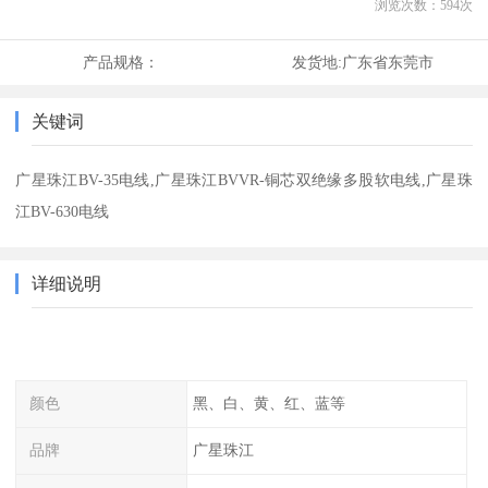
浏览次数：
594
次
产品规格：
发货地:
广东省东莞市
关键词
广星珠江BV-35电线,广星珠江BVVR-铜芯双绝缘多股软电线,广星珠
江BV-630电线
详细说明
颜色
黑、白、黄、红、蓝等
品牌
广星珠江