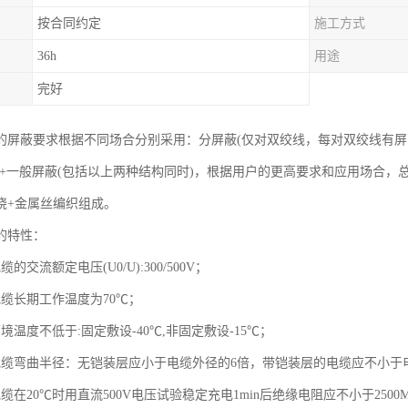
按合同约定
施工方式
36h
用途
完好
的屏蔽要求根据不同场合分别采用：分屏蔽(仅对双绞线，每对双绞线有屏
蔽+一般屏蔽(包括以上两种结构同时)，根据用户的更高要求和应用场合
绕+金属丝编织组成。
的特性：
的交流额定电压(U0/U):300/500V；
电缆长期工作温度为70℃；
境温度不低于:固定敷设-40℃,非固定敷设-15℃；
电缆弯曲半径：无铠装层应小于电缆外径的6倍，带铠装层的电缆应不小于
缆在20℃时用直流500V电压试验稳定充电1min后绝缘电阻应不小于2500M