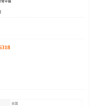
市常平镇
缆
6318
全国