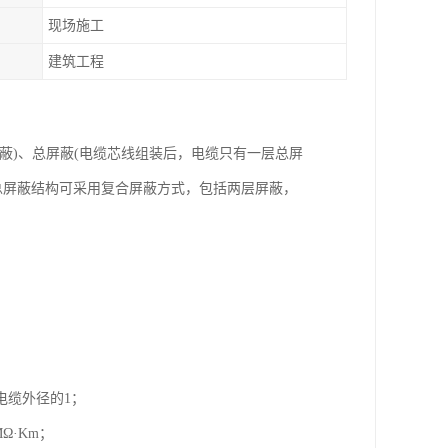
现场施工
建筑工程
蔽)、总屏蔽(电缆芯线组装后，电缆只有一层总屏
，总屏蔽结构可采用复合屏蔽方式，包括两层屏蔽，
电缆外径的1；
Ω·Km；