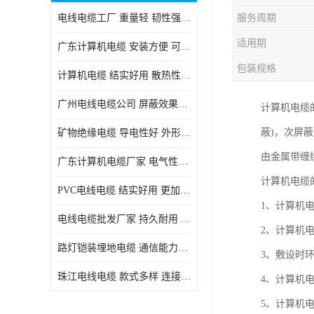
电线电缆工厂 重量轻 韧性强 体积小 连接简单
服务周期
适用期
广东计算机电缆 安装方便 可随意弯曲折叠
包装规格
计算机电缆 结实好用 散热性良好
广州电线电缆公司 屏蔽效果良好 拆卸安装方便
计算机电缆
蔽)，次屏
矿物绝缘电缆 导电性好 外形美观大方
由金属带缠
广东计算机电缆厂家 电气性能稳定 外形美观大方
计算机电缆
PVC电线电缆 结实好用 更加省时省力
1、计算机电缆
电线电缆批发厂家 持久耐用 铜芯含量高
2、计算机
路灯铠装埋地电缆 通信能力强 受外界干扰小
3、敷设时环
珠江电线电缆 款式多样 连接可靠安全
4、计算机
5、计算机电