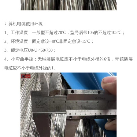
计算机电缆使用环境：
1、工作温度：一般型不超过70℃，型号后带105的不超过105℃；
2、环境温度：固定敷设-40℃非固定敷设-15℃；
3、额定电压U0/U 450/750；
4、小弯曲半径：无铠装层电缆应不小于电缆外径的6倍，带铠装层
电缆应不小于电缆外径的1。