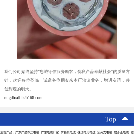
我们公司始终坚持“忠诚守信服务顾客，优良产品奉献社会”的质量方
针，欢迎各位莅临，诚邀各位朋友来本厂洽谈业务，增进友谊，共
创辉煌的明天。
m.gdhxdl.b2b168.com
Top
主营产品：广东广星珠江电缆 广东电缆厂家 矿物质电缆 铢江电力电缆 预分支电缆 铝合金电缆 控