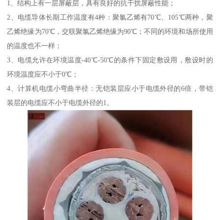
1、结构上有一层屏蔽层，具有良好的抗干扰屏蔽性能；
2、电缆导体长期工作温度有4种：聚氯乙烯有70℃、105℃两种，聚
乙烯绝缘为70℃，交联聚氯乙烯绝缘为90℃；不同的环境和场所使用
的温度也不一样；
3、电缆允许在环境温度-40℃-50℃的条件下固定敷设用，敷设时的
环境温度应不小于0℃；
4、计算机电缆小弯曲半径：无铠装层应小于电缆外径的6倍，带铠
装层的电缆应不小于电缆外径的1。