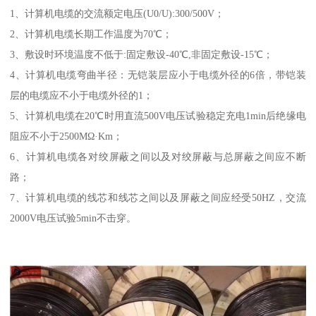
1、计算机电缆的交流额定电压(U0/U):300/500V；
2、计算机电缆长期工作温度为70℃；
3、敷设时环境温度不低于:固定敷设-40℃,非固定敷设-15℃；
4、计算机电缆弯曲半径：无铠装层应小于电缆外径的6倍，带铠装
层的电缆应不小于电缆外径的1；
5、计算机电缆在20℃时用直流500V电压试验稳定充电1min后绝缘电
阻应不小于2500MΩ·Km；
6、计算机电缆各对绞屏蔽之间以及对绞屏蔽与总屏蔽之间应不断
路；
7、计算机电缆的线芯和线芯之间以及屏蔽之间应经受50HZ，交流
2000V电压试验5min不击穿。