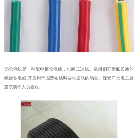
BVR电线是一种配电柜软电线，也叫二次线。采用铜芯聚氯乙烯的
绝缘软电线,其应用于固定布线时要求柔软的场合。深受广大电工及
建筑装饰人员喜欢。