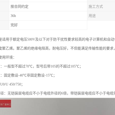
按合同约定
施工方式
36h
用途
完好
是适用于额定电压500V及以下对于防干扰性要求较高的电子计算机和自
度聚乙烯。聚乙烯的绝缘电阻高，耐电压好，不但能满足传输性能的要求
使用环境：
：一般型不超过70℃，型号后带105的不超过105℃；
：固定敷设-40℃非固定敷设-15℃；
/U 450/750；
半径：无铠装层电缆应不小于电缆外径的6倍，带铠装层电缆应不小于电缆