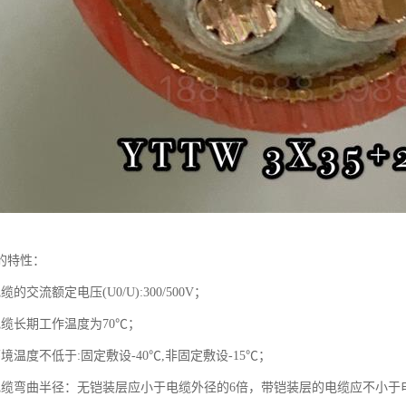
的特性：
的交流额定电压(U0/U):300/500V；
电缆长期工作温度为70℃；
境温度不低于:固定敷设-40℃,非固定敷设-15℃；
电缆弯曲半径：无铠装层应小于电缆外径的6倍，带铠装层的电缆应不小于