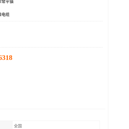
市常平镇
缘电缆
6318
全国