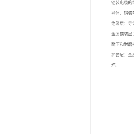
铠装电缆的
导体：铠装
绝缘层：导
金属铠装层
耐压和耐磨
护套层：金
坏。