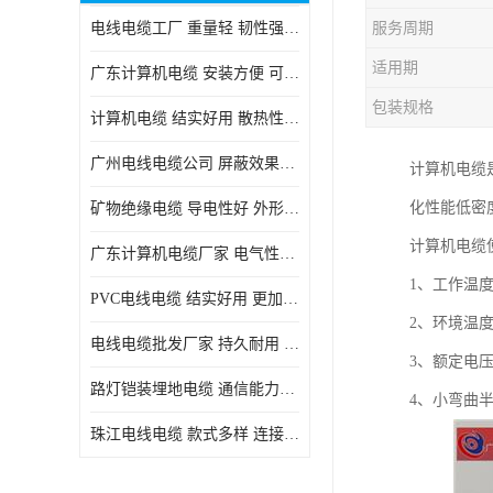
电线电缆工厂 重量轻 韧性强 体积小 连接简单
服务周期
适用期
广东计算机电缆 安装方便 可随意弯曲折叠
包装规格
计算机电缆 结实好用 散热性良好
广州电线电缆公司 屏蔽效果良好 拆卸安装方便
计算机电缆
化性能低密
矿物绝缘电缆 导电性好 外形美观大方
计算机电缆
广东计算机电缆厂家 电气性能稳定 外形美观大方
1、工作温度
PVC电线电缆 结实好用 更加省时省力
2、环境温度
电线电缆批发厂家 持久耐用 铜芯含量高
3、额定电压U0
路灯铠装埋地电缆 通信能力强 受外界干扰小
4、小弯曲
珠江电线电缆 款式多样 连接可靠安全