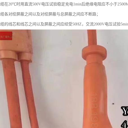
缆在20℃时用直流500V电压试验稳定充电1min后绝缘电阻应不小于2500M
电缆各对绞屏蔽之间以及对绞屏蔽与总屏蔽之间应不断路；
缆的线芯和线芯之间以及屏蔽之间应经受50HZ，交流2000V电压试验5mi