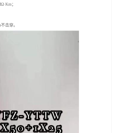
Ω·Km；
n不击穿。