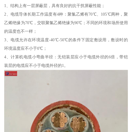
1、结构上有一层屏蔽层，具有良好的抗干扰屏蔽性能；
2、电缆导体长期工作温度有4种：聚氯乙烯有70℃、105℃两种，聚
乙烯绝缘为70℃，交联聚氯乙烯绝缘为90℃；不同的环境和场所使用
的温度也不一样；
3、电缆允许在环境温度-40℃-50℃的条件下固定敷设用，敷设时的
环境温度应不小于0℃；
4、计算机电缆小弯曲半径：无铠装层应小于电缆外径的6倍，带铠
装层的电缆应不小于电缆外径的1。