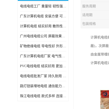
电线电缆工厂 重量轻 韧性强 体积小 连接简单
服务周期
适用期
广东计算机电缆 安装方便 可随意弯曲折叠
包装规格
计算机电缆 结实好用 散热性良好
广州电线电缆公司 屏蔽效果良好 拆卸安装方便
计算机电缆
蔽)，次屏
矿物绝缘电缆 导电性好 外形美观大方
由金属带缠
广东计算机电缆厂家 电气性能稳定 外形美观大方
计算机电缆
PVC电线电缆 结实好用 更加省时省力
电线电缆批发厂家 持久耐用 铜芯含量高
路灯铠装埋地电缆 通信能力强 受外界干扰小
珠江电线电缆 款式多样 连接可靠安全