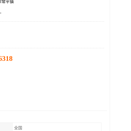
市常平镇
厂
6318
全国