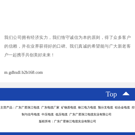
我们公司拥有经济实力，我们恪守诚信为本的原则，得了众多客户
的信赖，并在业界获得好的口碑。我们真诚的希望能与广大新老客
户一起携手共创美好未来！
m.gdhxdl.b2b168.com
Top
主营产品：广东广星珠江电缆 广东电缆厂家 矿物质电缆 铢江电力电缆 预分支电缆 铝合金电缆 控
制与信号电缆 中压电缆 低压电缆 广东广星珠江电缆实业有限公司
版权所有：广东广星铢江电缆实业有限公司