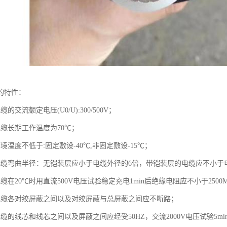
的特性：
的交流额定电压(U0/U):300/500V；
电缆长期工作温度为70℃；
境温度不低于:固定敷设-40℃,非固定敷设-15℃；
电缆弯曲半径：无铠装层应小于电缆外径的6倍，带铠装层的电缆应不小于
缆在20℃时用直流500V电压试验稳定充电1min后绝缘电阻应不小于2500M
电缆各对绞屏蔽之间以及对绞屏蔽与总屏蔽之间应不断路；
缆的线芯和线芯之间以及屏蔽之间应经受50HZ，交流2000V电压试验5mi