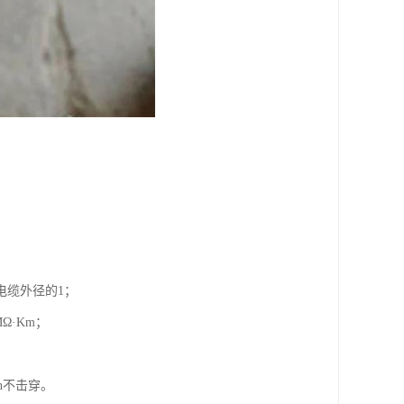
电缆外径的1；
Ω·Km；
n不击穿。