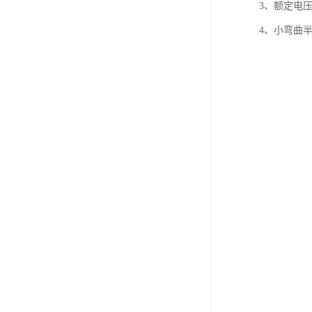
3、额定电压U0
4、小弯曲