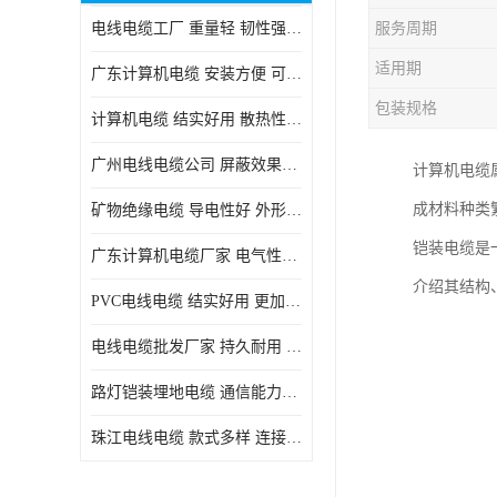
电线电缆工厂 重量轻 韧性强 体积小 连接简单
服务周期
适用期
广东计算机电缆 安装方便 可随意弯曲折叠
包装规格
计算机电缆 结实好用 散热性良好
广州电线电缆公司 屏蔽效果良好 拆卸安装方便
计算机电缆
成材料种类
矿物绝缘电缆 导电性好 外形美观大方
铠装电缆是
广东计算机电缆厂家 电气性能稳定 外形美观大方
介绍其结构
PVC电线电缆 结实好用 更加省时省力
电线电缆批发厂家 持久耐用 铜芯含量高
路灯铠装埋地电缆 通信能力强 受外界干扰小
珠江电线电缆 款式多样 连接可靠安全