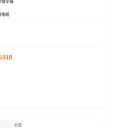
市常平镇
装电缆
6318
全国