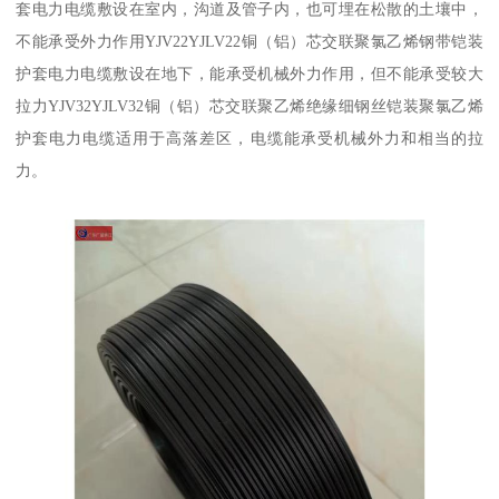
套电力电缆敷设在室内，沟道及管子内，也可埋在松散的土壤中，
不能承受外力作用YJV22YJLV22铜（铝）芯交联聚氯乙烯钢带铠装
护套电力电缆敷设在地下，能承受机械外力作用，但不能承受较大
拉力YJV32YJLV32铜（铝）芯交联聚乙烯绝缘细钢丝铠装聚氯乙烯
护套电力电缆适用于高落差区，电缆能承受机械外力和相当的拉
力。