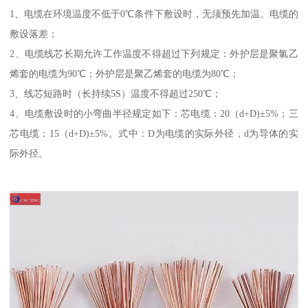
1、电缆在环境温度不低于0℃条件下敷设时，无须预先加温。电缆的
敷设落差；
2、电缆线芯长期允许工作温度不得超过下列规定：外护层是聚氯乙
烯套的电缆为90℃；外护层是聚乙烯套的电缆为80℃；
3、线芯短路时（长持续5S）温度不得超过250℃；
4、电缆敷设时的小弯曲半径规定如下：芯电缆：20（d+D)±5%；三
芯电缆：15（d+D)±5%。式中：D为电缆的实际外径，d为导体的实
际外径。