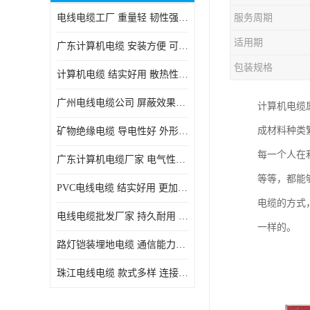
电线电缆工厂 重量轻 韧性强 体积小 连接简单
服务周期
适用期
广东计算机电缆 安装方便 可随意弯曲折叠
包装规格
计算机电缆 结实好用 散热性良好
广州电线电缆公司 屏蔽效果良好 拆卸安装方便
计算机电缆
成材料种类
矿物绝缘电缆 导电性好 外形美观大方
每一个人在
广东计算机电缆厂家 电气性能稳定 外形美观大方
等等，都能
PVC电线电缆 结实好用 更加省时省力
电缆的方式
电线电缆批发厂家 持久耐用 铜芯含量高
一样的。
路灯铠装埋地电缆 通信能力强 受外界干扰小
珠江电线电缆 款式多样 连接可靠安全