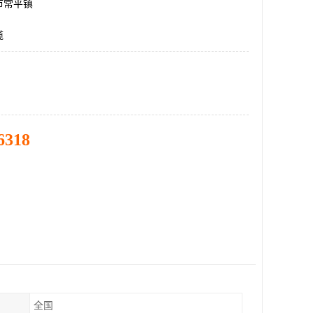
市常平镇
缆
6318
全国