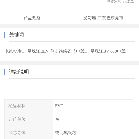
浏览次数：
621
次
产品规格：
发货地:
广东省东莞市
关键词
电线批发,广星珠江BLV-单支绝缘铝芯电线,广星珠江BV-630电线
详细说明
绝缘材料
PVC
计价单位
卷
线芯导体
纯无氧铜芯