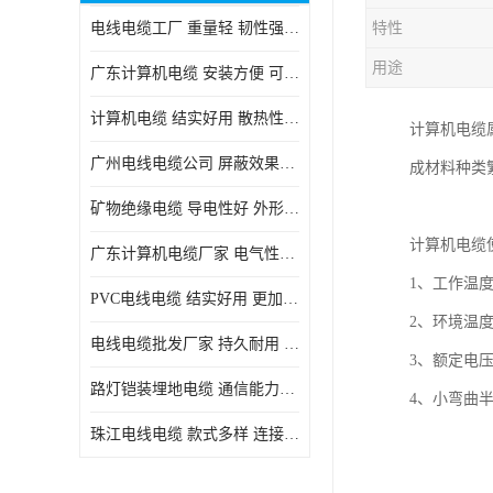
电线电缆工厂 重量轻 韧性强 体积小 连接简单
特性
用途
广东计算机电缆 安装方便 可随意弯曲折叠
计算机电缆 结实好用 散热性良好
计算机电缆
广州电线电缆公司 屏蔽效果良好 拆卸安装方便
成材料种类
矿物绝缘电缆 导电性好 外形美观大方
计算机电缆
广东计算机电缆厂家 电气性能稳定 外形美观大方
1、工作温度
PVC电线电缆 结实好用 更加省时省力
2、环境温度
电线电缆批发厂家 持久耐用 铜芯含量高
3、额定电压U0
路灯铠装埋地电缆 通信能力强 受外界干扰小
4、小弯曲
珠江电线电缆 款式多样 连接可靠安全