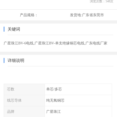
浏览次数：
548
次
产品规格：
发货地:
广东省东莞市
关键词
广星珠江BV-6电线,广星珠江BV-单支绝缘铜芯电线,广东电线厂家
详细说明
芯数
单芯/多芯
线芯导体
纯无氧铜芯
品牌
广星珠江