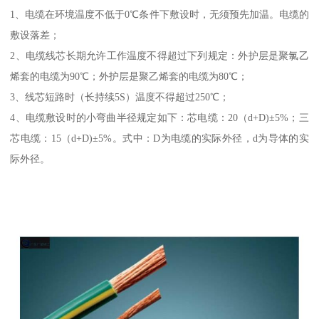
1、电缆在环境温度不低于0℃条件下敷设时，无须预先加温。电缆的
敷设落差；
2、电缆线芯长期允许工作温度不得超过下列规定：外护层是聚氯乙
烯套的电缆为90℃；外护层是聚乙烯套的电缆为80℃；
3、线芯短路时（长持续5S）温度不得超过250℃；
4、电缆敷设时的小弯曲半径规定如下：芯电缆：20（d+D)±5%；三
芯电缆：15（d+D)±5%。式中：D为电缆的实际外径，d为导体的实
际外径。