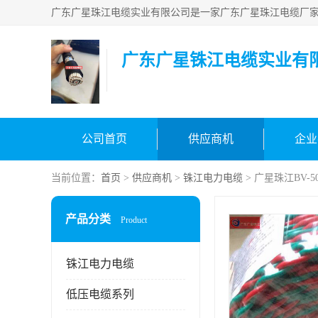
广东广星铢江电缆实业有
公司首页
供应商机
企业
当前位置：
首页
>
供应商机
>
铢江电力电缆
> 广星珠江BV-
产品分类
Product
铢江电力电缆
低压电缆系列