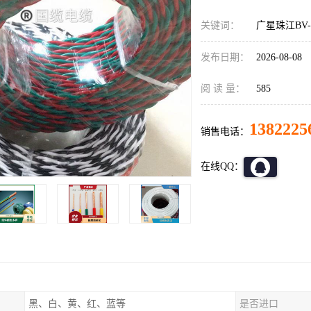
关键词：
广星珠江BV-
发布日期：
2026-08-08
阅 读 量：
585
1382225
销售电话：
在线QQ：
黑、白、黄、红、蓝等
是否进口