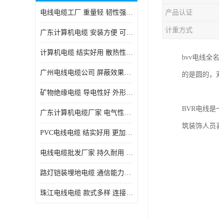
电线电缆工厂 重量轻 韧性强 体积小 连接简单
产品认证
计重方式
广东计算机电缆 安装方便 可随意弯曲折叠
计算机电缆 结实好用 散热性良好
bvv电线
广州电线电缆公司 屏蔽效果良好 拆卸安装方便
的是圆的，
矿物绝缘电缆 导电性好 外形美观大方
BVR电线
广东计算机电缆厂家 电气性能稳定 外形美观大方
筑装饰人员
PVC电线电缆 结实好用 更加省时省力
电线电缆批发厂家 持久耐用 铜芯含量高
路灯铠装埋地电缆 通信能力强 受外界干扰小
珠江电线电缆 款式多样 连接可靠安全