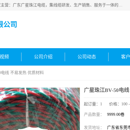
广东广星珠江电缆实业有限公司是一家广东广星珠江电缆厂家主营：广东广星珠江电缆，集线缆研发、生产销售、服务于一体的生产企业。公司自创立以来，确立了“广星珠江电缆，您的一站式采购”的战略发展口号，明确了将广星珠江打造成“线缆产品种类覆盖较广较全、质量较优、服务较好的大型综合性*化生产企业”的发展目标。
限公司
视频
公司介绍
公司动态
客
50电线 不易发热 优质材料
广星珠江BV-50电
起订量：1 价格：100 - 
产品数量：
9999.00卷
发货地址：
广东省东莞