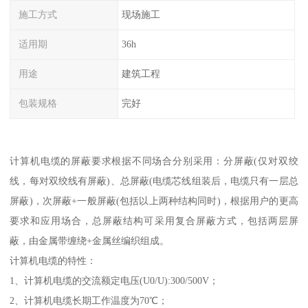
施工方式
现场施工
适用期
36h
用途
建筑工程
包装规格
完好
计算机电缆的屏蔽要求根据不同场合分别采用：分屏蔽(仅对双绞
线，每对双绞线有屏蔽)、总屏蔽(电缆芯线组装后，电缆只有一层总
屏蔽)，次屏蔽+一般屏蔽(包括以上两种结构同时)，根据用户的更高
要求和应用场合，总屏蔽结构可采用复合屏蔽方式，包括两层屏
蔽，由金属带缠绕+金属丝编织组成。
计算机电缆的特性：
1、计算机电缆的交流额定电压(U0/U):300/500V；
2、计算机电缆长期工作温度为70℃；