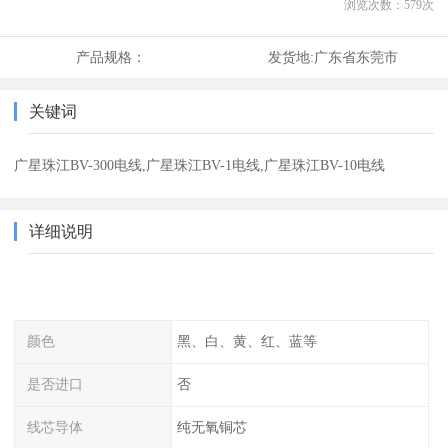
浏览次数：
579
次
产品规格：
发货地:
广东省东莞市
关键词
广星珠江BV-300电线,广星珠江BV-1电线,广星珠江BV-10电线
详细说明
颜色
黑、白、黄、红、蓝等
是否进口
否
线芯导体
纯无氧铜芯