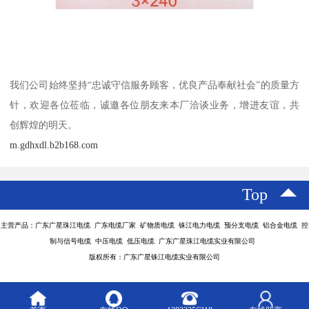
我们公司始终坚持“忠诚守信服务顾客，优良产品奉献社会”的质量方
针，欢迎各位莅临，诚邀各位朋友来本厂洽谈业务，增进友谊，共
创辉煌的明天。
m.gdhxdl.b2b168.com
Top
主营产品：广东广星珠江电缆 广东电缆厂家 矿物质电缆 铢江电力电缆 预分支电缆 铝合金电缆 控
制与信号电缆 中压电缆 低压电缆 广东广星珠江电缆实业有限公司
版权所有：广东广星铢江电缆实业有限公司