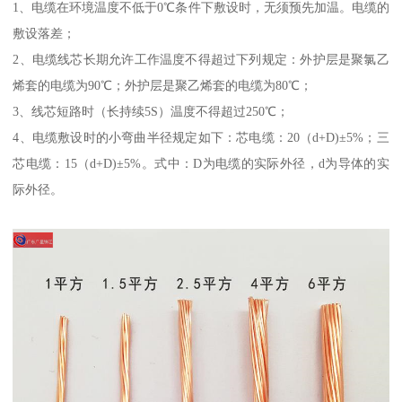
1、电缆在环境温度不低于0℃条件下敷设时，无须预先加温。电缆的
敷设落差；
2、电缆线芯长期允许工作温度不得超过下列规定：外护层是聚氯乙
烯套的电缆为90℃；外护层是聚乙烯套的电缆为80℃；
3、线芯短路时（长持续5S）温度不得超过250℃；
4、电缆敷设时的小弯曲半径规定如下：芯电缆：20（d+D)±5%；三
芯电缆：15（d+D)±5%。式中：D为电缆的实际外径，d为导体的实
际外径。