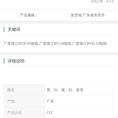
浏览次数：
621
次
产品规格：
发货地:
广东省东莞市
关键词
广星珠江BVR-95电线,广星珠江BV-50电线,广星珠江BVR-25电线
详细说明
颜色
黑、白、黄、红、蓝等
产地
广东
产品认证
CCC