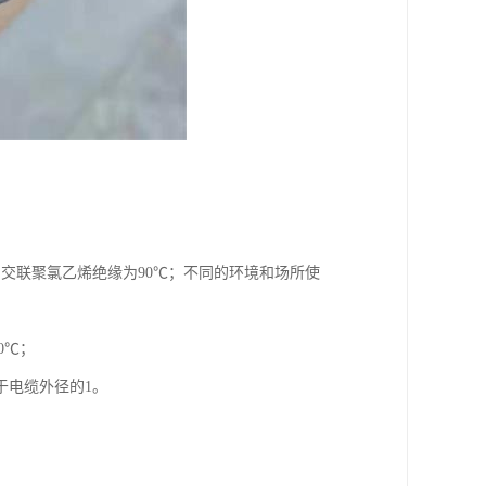
℃，交联聚氯乙烯绝缘为90℃；不同的环境和场所使
0℃；
于电缆外径的1。