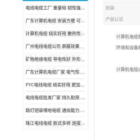
电线电缆工厂 重量轻 韧性强 体积小 连接简单
封装
产品认证
广东计算机电缆 安装方便 可随意弯曲折叠
计算机电缆 结实好用 散热性良好
计算机电缆
广州电线电缆公司 屏蔽效果良好 拆卸安装方便
环境和设备
矿物绝缘电缆 导电性好 外形美观大方
计算机电缆
广东计算机电缆厂家 电气性能稳定 外形美观大方
PVC电线电缆 结实好用 更加省时省力
电线电缆批发厂家 持久耐用 铜芯含量高
路灯铠装埋地电缆 通信能力强 受外界干扰小
珠江电线电缆 款式多样 连接可靠安全