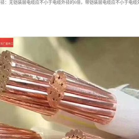
半径：无铠装层电缆应不小于电缆外径的6倍，带铠装层电缆应不小于电缆