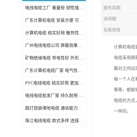
电线电缆工厂 重量轻 韧性强 体积小 连接简单
服务周期
适用期
广东计算机电缆 安装方便 可随意弯曲折叠
包装规格
计算机电缆 结实好用 散热性良好
广州电线电缆公司 屏蔽效果良好 拆卸安装方便
计算机电缆
电缆采用屏
矿物绝缘电缆 导电性好 外形美观大方
蔽对之间出
广东计算机电缆厂家 电气性能稳定 外形美观大方
每一个人在
PVC电线电缆 结实好用 更加省时省力
等等，都能
电线电缆批发厂家 持久耐用 铜芯含量高
电缆的方式
路灯铠装埋地电缆 通信能力强 受外界干扰小
一样的。
珠江电线电缆 款式多样 连接可靠安全