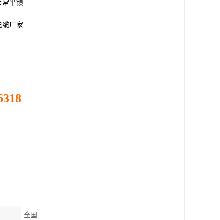
市常平镇
电缆厂家
6318
全国