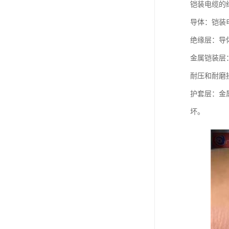
铠装电缆的
导体：铠装
绝缘层：导
金属铠装层
耐压和耐磨
护套层：金
坏。