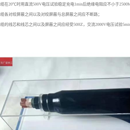
缆在20℃时用直流500V电压试验稳定充电1min后绝缘电阻应不小于2500M
电缆各对绞屏蔽之间以及对绞屏蔽与总屏蔽之间应不断路；
缆的线芯和线芯之间以及屏蔽之间应经受50HZ，交流2000V电压试验5mi