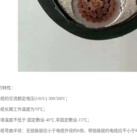
的特性：
的交流额定电压(U0/U):300/500V；
电缆长期工作温度为70℃；
境温度不低于:固定敷设-40℃,非固定敷设-15℃；
电缆弯曲半径：无铠装层应小于电缆外径的6倍，带铠装层的电缆应不小于