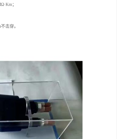
Ω·Km；
n不击穿。