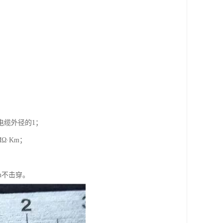
电缆外径的1；
Ω·Km；
n不击穿。