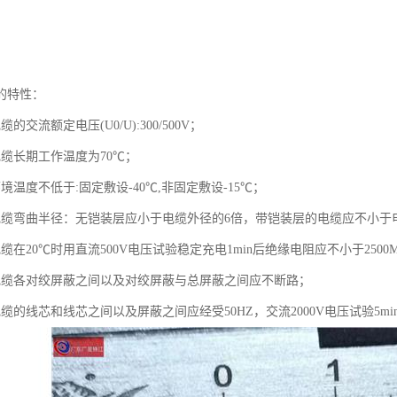
的特性：
的交流额定电压(U0/U):300/500V；
电缆长期工作温度为70℃；
境温度不低于:固定敷设-40℃,非固定敷设-15℃；
电缆弯曲半径：无铠装层应小于电缆外径的6倍，带铠装层的电缆应不小于
缆在20℃时用直流500V电压试验稳定充电1min后绝缘电阻应不小于2500M
电缆各对绞屏蔽之间以及对绞屏蔽与总屏蔽之间应不断路；
缆的线芯和线芯之间以及屏蔽之间应经受50HZ，交流2000V电压试验5mi