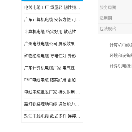
电线电缆工厂 重量轻 韧性强 体积小 连接简单
服务周期
适用期
广东计算机电缆 安装方便 可随意弯曲折叠
包装规格
计算机电缆 结实好用 散热性良好
广州电线电缆公司 屏蔽效果良好 拆卸安装方便
计算机电缆
环境和设备
矿物绝缘电缆 导电性好 外形美观大方
计算机电缆
广东计算机电缆厂家 电气性能稳定 外形美观大方
PVC电线电缆 结实好用 更加省时省力
电线电缆批发厂家 持久耐用 铜芯含量高
路灯铠装埋地电缆 通信能力强 受外界干扰小
珠江电线电缆 款式多样 连接可靠安全