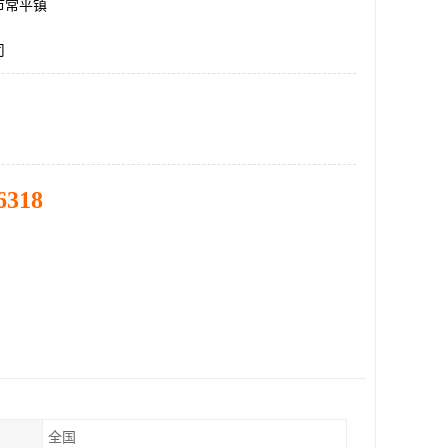
市常平镇
司
6318
全国