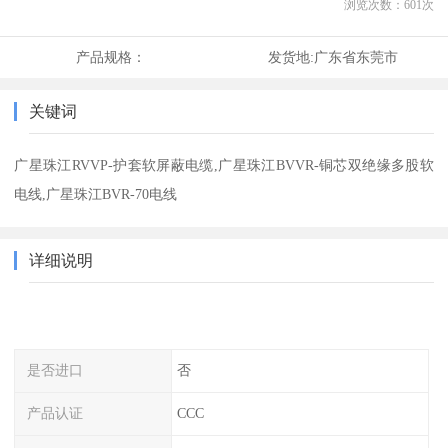
浏览次数：
601
次
产品规格：
发货地:
广东省东莞市
关键词
广星珠江RVVP-护套软屏蔽电缆,广星珠江BVVR-铜芯双绝缘多股软
电线,广星珠江BVR-70电线
详细说明
是否进口
否
产品认证
CCC