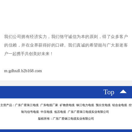
我们公司拥有经济实力，我们恪守诚信为本的原则，得了众多客户
的信赖，并在业界获得好的口碑。我们真诚的希望能与广大新老客
户一起携手共创美好未来！
m.gdhxdl.b2b168.com
Top
主营产品：广东广星珠江电缆 广东电缆厂家 矿物质电缆 铢江电力电缆 预分支电缆 铝合金电缆 控
制与信号电缆 中压电缆 低压电缆 广东广星珠江电缆实业有限公司
版权所有：广东广星铢江电缆实业有限公司