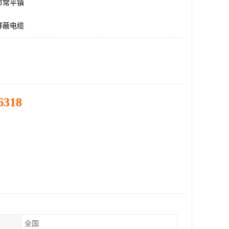
市常平镇
屏蔽电缆
6318
全国