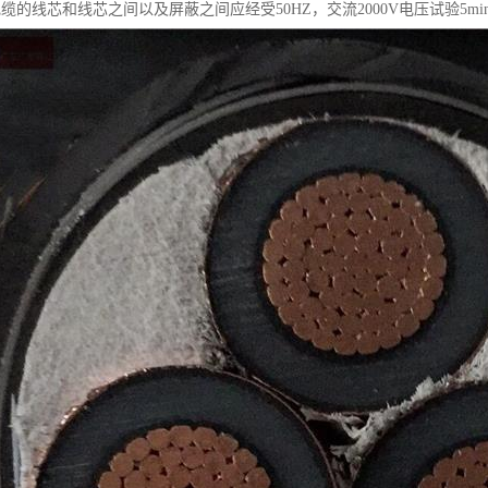
缆的线芯和线芯之间以及屏蔽之间应经受50HZ，交流2000V电压试验5mi