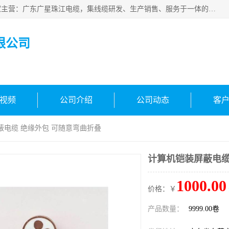
广东广星珠江电缆实业有限公司是一家广东广星珠江电缆厂家主营：广东广星珠江电缆，集线缆研发、生产销售、服务于一体的生产企业。公司自创立以来，确立了“广星珠江电缆，您的一站式采购”的战略发展口号，明确了将广星珠江打造成“线缆产品种类覆盖较广较全、质量较优、服务较好的大型综合性*化生产企业”的发展目标。
限公司
视频
公司介绍
公司动态
客
蔽电缆 绝缘外包 可随意弯曲折叠
计算机铠装屏蔽电缆
1000.00
价格：￥
产品数量：
9999.00卷