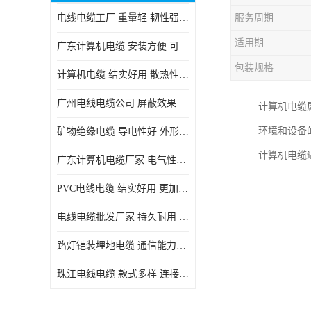
电线电缆工厂 重量轻 韧性强 体积小 连接简单
服务周期
适用期
广东计算机电缆 安装方便 可随意弯曲折叠
包装规格
计算机电缆 结实好用 散热性良好
广州电线电缆公司 屏蔽效果良好 拆卸安装方便
计算机电缆
环境和设备
矿物绝缘电缆 导电性好 外形美观大方
计算机电缆
广东计算机电缆厂家 电气性能稳定 外形美观大方
PVC电线电缆 结实好用 更加省时省力
电线电缆批发厂家 持久耐用 铜芯含量高
路灯铠装埋地电缆 通信能力强 受外界干扰小
珠江电线电缆 款式多样 连接可靠安全