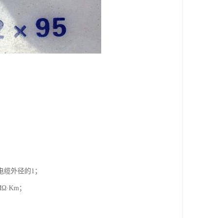
电缆外径的1；
Ω·Km；