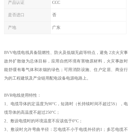
产品认证
CCC
是否进口
否
产地
广东
BVV电缆电线具备阻燃性、防火及低烟无卤等特点，避免 2次火灾事
故外扩散做为总体目标，应用自然环境有害物原材料，火灾事故时
能舒缓有毒气体和浓烟的绿色；可用消防设施、住户定居、商业行
为的工程建筑及产业链用配电设备电源电路上。
BVR电线使用特性：
1、电缆导体的定温度为90°C，短路时（长持续时间不超过5S），电
缆导体的高温度不超过250°C；
2、敷设电缆时的环境温度不应该低于0°C；
3、敷设时允许弯曲半径：芯电缆不小于电缆外径的1；多芯电缆不