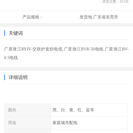
浏览次数：
612
次
产品规格：
发货地:
广东省东莞市
关键词
广星珠江RYJV-交联护套软电缆,广星珠江BVR-50电线,广星珠江BV-
0.5电线
详细说明
颜色
黑、白、黄、红、蓝等
用途
家庭城市配电