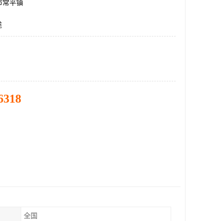
市常平镇
缆
6318
全国