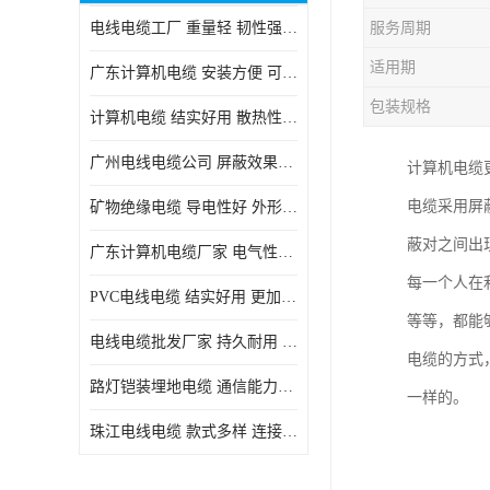
电线电缆工厂 重量轻 韧性强 体积小 连接简单
服务周期
适用期
广东计算机电缆 安装方便 可随意弯曲折叠
包装规格
计算机电缆 结实好用 散热性良好
广州电线电缆公司 屏蔽效果良好 拆卸安装方便
计算机电缆
电缆采用屏
矿物绝缘电缆 导电性好 外形美观大方
蔽对之间出
广东计算机电缆厂家 电气性能稳定 外形美观大方
每一个人在
PVC电线电缆 结实好用 更加省时省力
等等，都能
电线电缆批发厂家 持久耐用 铜芯含量高
电缆的方式
路灯铠装埋地电缆 通信能力强 受外界干扰小
一样的。
珠江电线电缆 款式多样 连接可靠安全